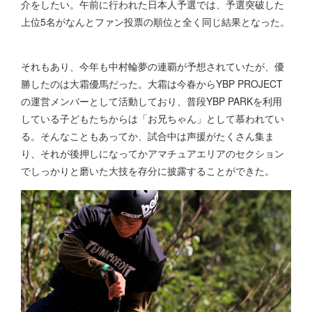
介をしたい。午前に行われた日本人予選では、予選突破した
上位5名がなんとファン投票の順位と全く同じ結果となった。
それもあり、今年も中村輪夢の連覇が予想されていたが、優
勝したのは大霜優馬だった。大霜は今春からYBP PROJECT
の運営メンバーとして活動しており、普段YBP PARKを利用
している子どもたちからは「お兄ちゃん」として慕われてい
る。そんなこともあってか、試合中は声援がたくさん集ま
り、それが後押しになってかアマチュアエリアのセクション
でしっかりと磨いた大技を存分に披露することができた。