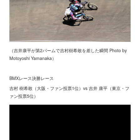
（吉井康平が第2バームで吉村樹希敢を差した瞬間 Photo by
Motoyoshi Yamanaka）
BMXレース決勝レース
吉村 樹希敢（大阪・ファン投票1位）vs 吉井 康平（東京・フ
ァン投票5位）