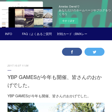
Ameba Owndで
あなただけのホームページやブログをつ
くろう
今すぐ試す
INFO
FAQ（よくあるご質問）
対戦カード（BMXレース）
2017.10.07 11:06
YBP GAMESが今年も開催、皆さんのおか
げでした。
YBP GAMESが今年も開催、皆さんのおかげでした。