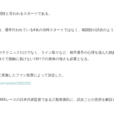
格闘技と言われるスポーツである。
レースは、通常行われている8名の当時スタートではなく、格闘技の試合のよ
ドやテクニックだけでなく、ライン取りなど、相手選手の心理を汲んだ絶
取りで接触に負けない1対1での身体の強さも必要となる。
に実施したファン投票によって決定した。
t.com/posts/2922332
BMXレースの日本代表監督である三瓶将廣氏に、試合ごとの見所を解説