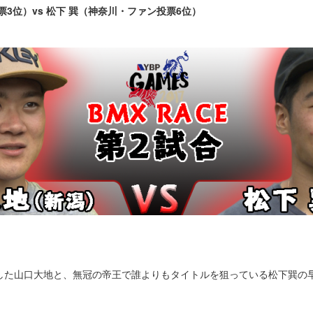
3位）vs 松下 巽（神奈川・ファン投票6位）
した山口大地と、無冠の帝王で誰よりもタイトルを狙っている松下巽の