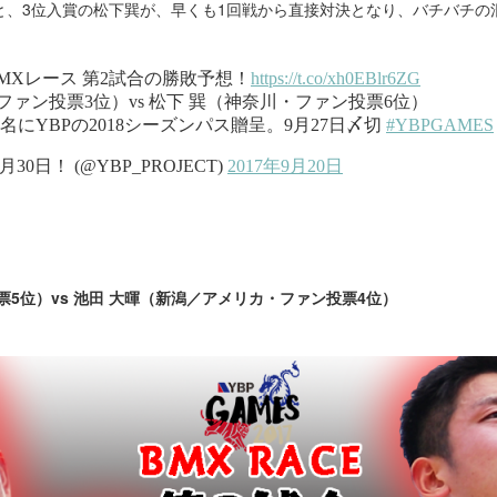
と、3位入賞の松下巽が、早くも1回戦から直接対決となり、バチバチの
票5位）vs 池田 大暉（新潟／アメリカ・ファン投票4位）