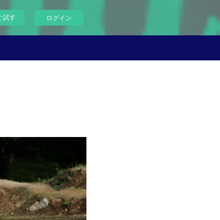
ぐ試す
ログイン
）