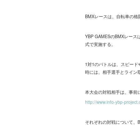
BMXレースは、自転車の
YBP GAMESのBMX
式で実施する。
1対1のバトルは、スピー
時には、相手選手とライン
本大会の対戦相手は、事前
http://www.info-ybp-projec
それぞれの対戦について、