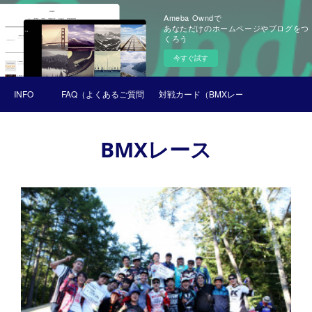
Ameba Owndで
あなただけのホームページやブログをつ
くろう
今すぐ試す
INFO
FAQ（よくあるご質問）
対戦カード（BMXレース）
BMXレース