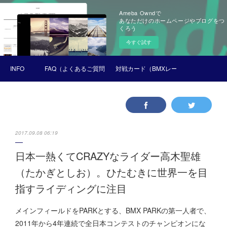
Ameba Owndで
あなただけのホームページやブログをつ
くろう
今すぐ試す
INFO
FAQ（よくあるご質問）
対戦カード（BMXレース）
2017.09.08 06:19
日本一熱くてCRAZYなライダー高木聖雄
（たかぎとしお）。ひたむきに世界一を目
指すライディングに注目
メインフィールドをPARKとする、BMX PARKの第一人者で、
2011年から4年連続で全日本コンテストのチャンピオンにな