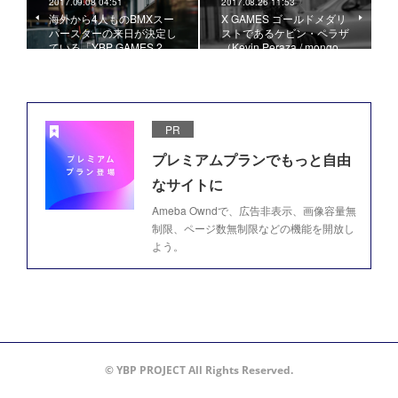
2017.09.08 04:51
2017.08.26 11:53
海外から4人ものBMXスー
X GAMES ゴールドメダリ
パースターの来日が決定し
ストであるケビン・ペラザ
ている「YBP GAMES 2…
（Kevin Peraza / mongo…
PR
プレミアムプランでもっと自由
なサイトに
Ameba Owndで、広告非表示、画像容量無
制限、ページ数無制限などの機能を開放し
よう。
© YBP PROJECT All Rights Reserved.