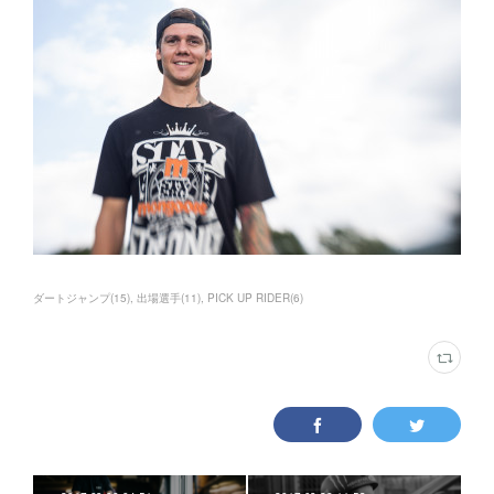
ダートジャンプ
(
15
)
出場選手
(
11
)
PICK UP RIDER
(
6
)